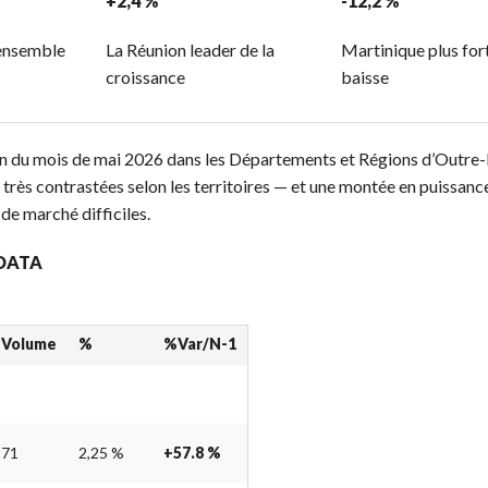
+2,4 %
-12,2 %
 ensemble
La Réunion leader de la
Martinique plus for
croissance
baisse
bilan du mois de mai 2026 dans les Départements et Régions d’Outre
très contrastées selon les territoires — et une montée en puissanc
de marché difficiles.
 DATA
Volume
%
%Var/N-1
71
2,25 %
+57.8 %