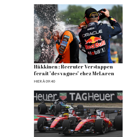
Häkkinen : Recruter Verstappen
ferait "des vagues" chez McLaren
HIER À 09:40