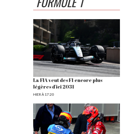
FORMULE 1
La FIA veut des F1 encore plus
légères d'ici 2031
HIER À 17:20