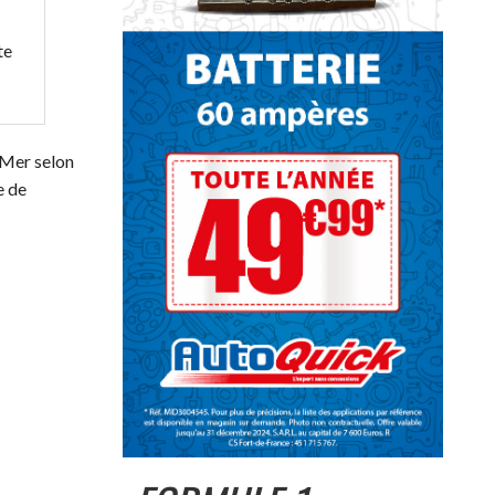
te
-Mer selon
e de