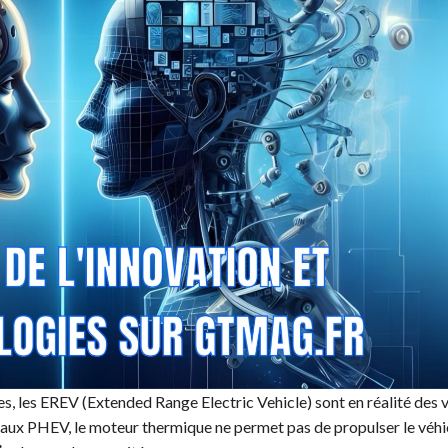
, les EREV (Extended Range Electric Vehicle) sont en réalité des 
ux PHEV, le moteur thermique ne permet pas de propulser le véhicu