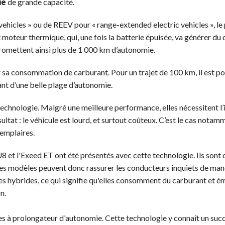
ie
de grande capacité.
ehicles » ou de REEV pour « range-extended electric vehicles », le 
 moteur thermique, qui, une fois la batterie épuisée, va générer du
promettent ainsi plus de 1 000 km d’autonomie.
 sa consommation de carburant. Pour un trajet de 100 km, il est po
nt d’une belle plage d’autonomie.
echnologie. Malgré une meilleure performance, elles nécessitent l’i
ltat : le véhicule est lourd, et surtout coûteux. C’est le cas notam
emplaires.
t l'Exeed ET ont été présentés avec cette technologie. Ils sont 
 Ces modèles peuvent donc rassurer les conducteurs inquiets de ma
ules hybrides, ce qui signifie qu'elles consomment du carburant et 
n.
les à prolongateur d'autonomie. Cette technologie y connaît un suc