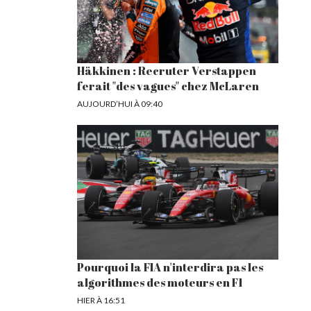
Häkkinen : Recruter Verstappen
ferait "des vagues" chez McLaren
AUJOURD’HUI À 09:40
Pourquoi la FIA n'interdira pas les
algorithmes des moteurs en F1
HIER À 16:51