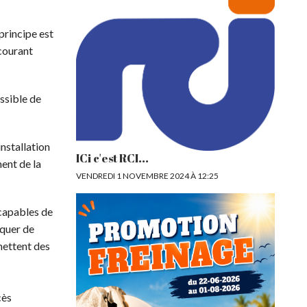
principe est
 courant
ssible de
nstallation
ICi c'est RCI...
ment de la
VENDREDI 1 NOVEMBRE 2024 À 12:25
capables de
nquer de
émettent des
cès