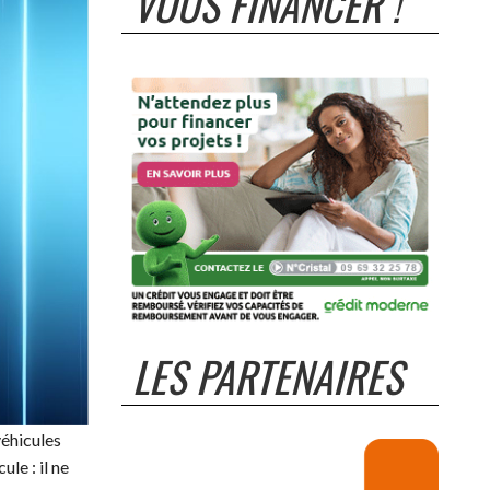
VOUS FINANCER !
LES PARTENAIRES
véhicules
le : il ne