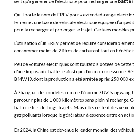
sert qu’à générer de l’électricité pour recharger une
batter
Qu’il porte le nom de EREV pour « extended-range electric v
le même : une base de véhicule électrique équipée d’un petit
pour la recharger et prolonger le trajet. Certains modèles 
L’utilisation d’un EREV permet de réduire considérablement
consommer moins de 2 litres de carburant tout en bénéficia
Peu de voitures électriques sont toutefois dotées de cette t
d’une imposante batterie ainsi que d’un moteur essence. Résu
BMW i3, dont la production a été arrêtée après 250 000 ex
À Shanghai, des modèles comme l'énorme SUV Yangwang U8 e
parcourir plus de 1 000 kilomètres sans plein ni recharge.
batterie lors de longs trajets. Mais elles restent des véhic
gaz polluants lorsque le générateur à essence entre en actio
En 2024, la Chine est devenue le leader mondial des véhicu