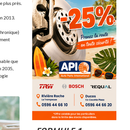
e plus près.
en 2013.
(chronique)
rement
obable que
n 2035,
ogie