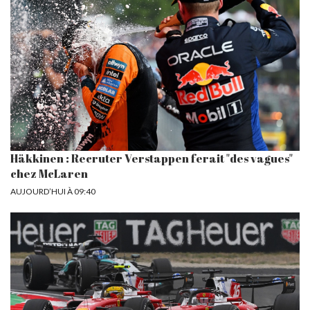
Häkkinen : Recruter Verstappen ferait "des vagues"
chez McLaren
AUJOURD’HUI À 09:40