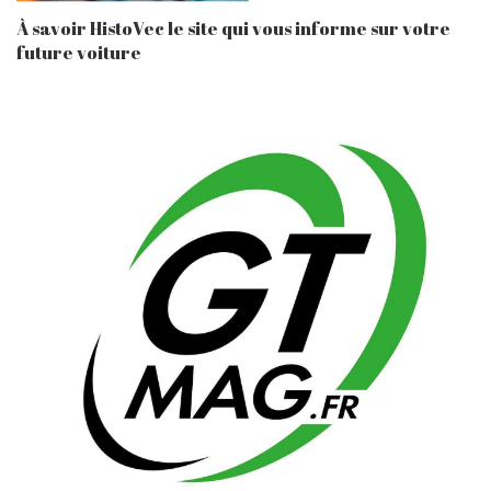
À savoir HistoVec le site qui vous informe sur votre
future voiture