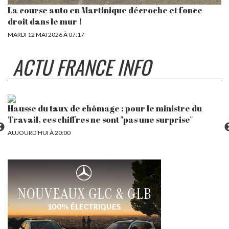
La course auto en Martinique décroche et fonce
droit dans le mur !
MARDI 12 MAI 2026 À 07:17
ACTU FRANCE INFO
Perséides, Voie lactée, éclipse solaire… Ce qu'il faut
Où
savoir sur l'édition 2026 des Nuits des étoiles, qui
i
débute vendredi
AU
AUJOURD’HUI À 18:20