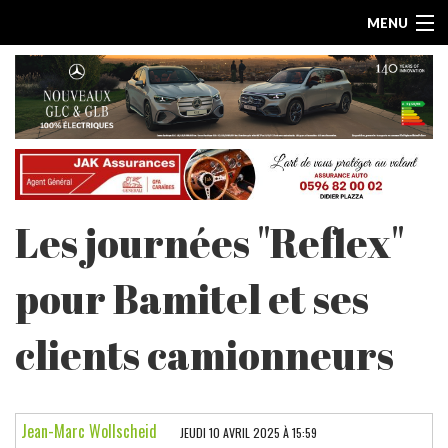
MENU
Les journées "Reflex"
ACCUEIL
pour Bamitel et ses
ESSAIS PAR MARQUE
clients camionneurs
LES ARTICLES
ESSAIS ELECTRIQUES
Jean-Marc Wollscheid
JEUDI 10 AVRIL 2025 À 15:59