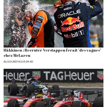
Häkkinen : Recruter Verstappen ferait "des vagues"
chez McLaren
AUJOURD’HUI À 09:40