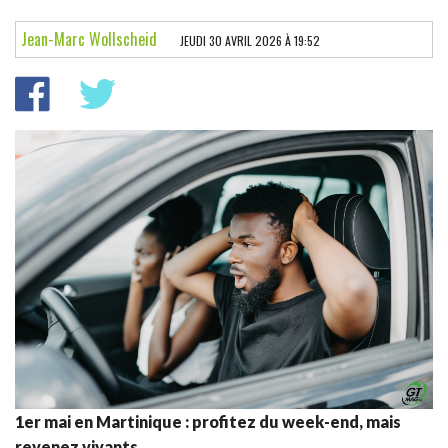
LES ESSAIS
Jean-Marc Wollscheid
JEUDI 30 AVRIL 2026 À 19:52
PARECHOC
L'INSTANT AUTO
POINT DE VUE
FÉMINA
NEWS DOM
1er mai en Martinique : profitez du week-end, mais
revenez vivants