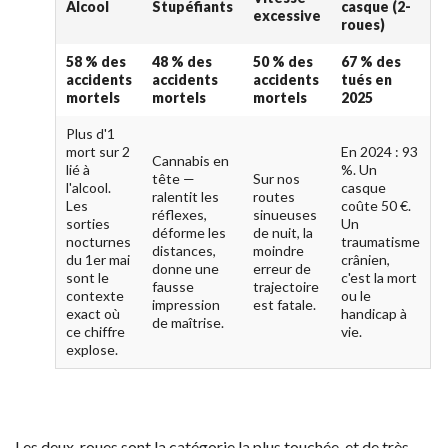
Alcool
Stupéfiants
casque (2-
excessive
roues)
58 % des
48 % des
50 % des
67 % des
accidents
accidents
accidents
tués en
mortels
mortels
mortels
2025
Plus d'1
mort sur 2
En 2024 : 93
Cannabis en
lié à
%. Un
tête —
Sur nos
l'alcool.
casque
ralentit les
routes
Les
coûte 50 €.
réflexes,
sinueuses
sorties
Un
déforme les
de nuit, la
nocturnes
traumatisme
distances,
moindre
du 1er mai
crânien,
donne une
erreur de
sont le
c'est la mort
fausse
trajectoire
contexte
ou le
impression
est fatale.
exact où
handicap à
de maîtrise.
ce chiffre
vie.
explose.
Les deux-roues sont la catégorie la plus touchée, et de très