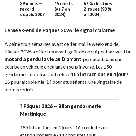
39 morts —
15 morts
67 % des tués
record
(vs 7 en
2-roues (93 %
depuis 2007
2024)
en 2024)
Le week-end de Pâques 2026 : le signal d'alarme
À peine trois semaines avant ce 1er mai, le week-end de
Pâques 2026 a offert un avant-goût de ce qui peut arriver.
Un
motard a perdu la vie au Diamant
, percutant dans une
courbe un véhicule circulant en sens inverse. Les 150
gendarmes mobilisés ont relevé
185 infractions en 4 jours
:
16 pour alcoolémie, 14 pour stupéfiants, une vingtaine de
permis retirés.
? Pâques 2026 — Bilan gendarmerie
Martinique
185 infractions en 4 jours · 16 conduites en
état d'alcoolémie · 14 conduites sous