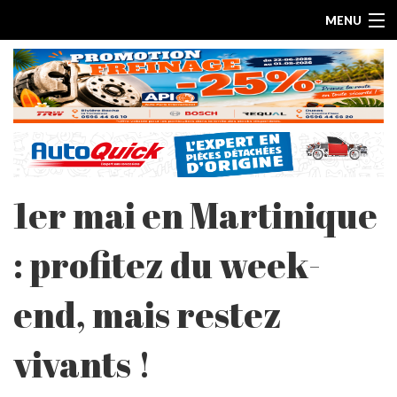
MENU
1er mai en Martinique
ACCUEIL
: profitez du week-
ESSAIS PAR MARQUE
end, mais restez
LES ARTICLES
vivants !
ESSAIS ELECTRIQUES