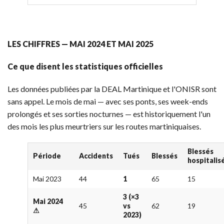
LES CHIFFRES — MAI 2024 ET MAI 2025
Ce que disent les statistiques officielles
Les données publiées par la DEAL Martinique et l'ONISR sont
sans appel. Le mois de mai — avec ses ponts, ses week-ends
prolongés et ses sorties nocturnes — est historiquement l'un
des mois les plus meurtriers sur les routes martiniquaises.
Blessés
Période
Accidents
Tués
Blessés
hospitalis
Mai 2023
44
1
65
15
3 (×3
Mai 2024
45
vs
62
19
⚠
2023)