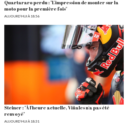
Quartararo perdu : "L'impression de monter sur la
moto pour la première fois"
AUJOURD’HUI À 18:56
Steiner : "À l'heure actuelle, Viñales n'a pas été
renvoyé"
AUJOURD’HUI À 18:31