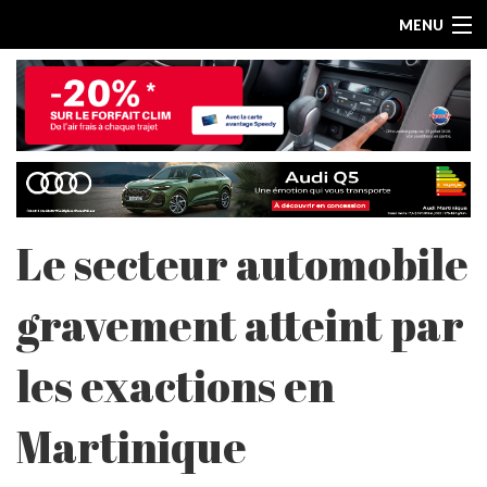
MENU
Le secteur automobile
ACCUEIL
gravement atteint par
ESSAIS PAR MARQUE
les exactions en
LES ARTICLES
Martinique
ESSAIS ELECTRIQUES