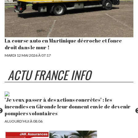
La course auto en Martinique décroche et fonce
droit dans le mur !
MARDI 12 MAI 2026 À 07:17
ACTU FRANCE INFO
Kasia Niewiadoma Phinney, le jour de gloire d’une
Où
r
championne pleine de panache trop souvent sous-
i
estimée
AU
AUJOURD’HUI À 19:10