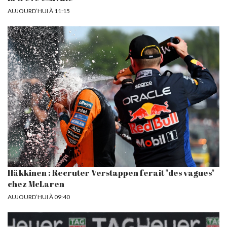
AUJOURD’HUI À 11:15
Häkkinen : Recruter Verstappen ferait "des vagues"
chez McLaren
AUJOURD’HUI À 09:40